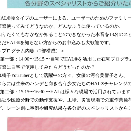
HAL
®︎
腰タイプのユーザーによる、ユーザーのためのファミリ
実際使ってみてどうなのか、どんなふうに使っているのか、
知りたくてもなかなか知ることのできなかった本音を13名のス
まだHAL
®︎を知らない方からのお申込みも大歓迎です。
＜プログラム内容（2部構成）＞
■第一部：14:00〜15:15 〜自宅でHAL
®︎
を活用した在宅プログラ
実際に自宅で使用してみたらどうだったのか？
車椅子YouTuberとして活躍中の方々、女優の河合美智子さん、
さらには生来のハンデと向き合う少女たちのHAL
®︎
チャレンジ
■第二部：15:15〜16:30 〜HALは様々な現場で活用されていま
福祉や医療分野での動作支援や、工場、災害現場での重作業負
ど、シーン別に事例や研究結果を各分野のスペシャリストから