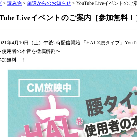
プ
>
読み物
>
施設からのお知らせ
> YouTube Liveイベント
uTube Liveイベントのご案内［参加無料！
2021年4月10日（土）午後2時配信開始 「HAL
®︎
腰タイプ」YouTu
〜使用者の本音を徹底解剖〜
参加無料！！