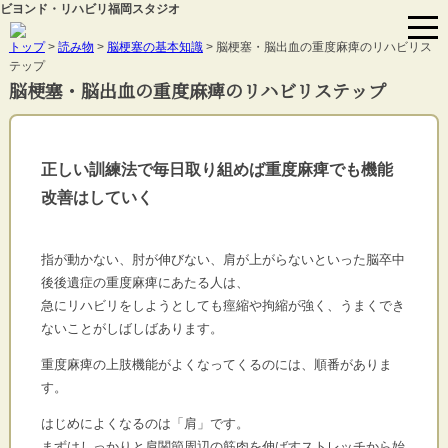
ビヨンド・リハビリ福岡スタジオ
トップ
>
読み物
>
脳梗塞の基本知識
> 脳梗塞・脳出血の重度麻痺のリハビリス
テップ
脳梗塞・脳出血の重度麻痺のリハビリステップ
正しい訓練法で毎日取り組めば重度麻痺でも機能
改善はしていく
指が動かない、肘が伸びない、肩が上がらないといった脳卒中
後後遺症の重度麻痺にあたる人は、
急にリハビリをしようとしても痙縮や拘縮が強く、うまくでき
ないことがしばしばあります。
重度麻痺の上肢機能がよくなってくるのには、順番がありま
す。
はじめによくなるのは「肩」です。
まずはしっかりと肩関節周辺の筋肉を伸ばすストレッチから始