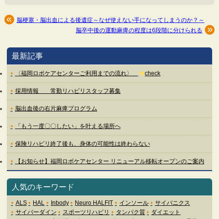
脳梗塞・脳出血による後遺症～なぜ使えない手になってしまうのか？～
脳卒中後の運動麻痺の程度は6段階に分けられる
最新記事
〈福岡ロボケアセンターご利用までの流れ〉
check
採用情報 常勤リハビリスタッフ募集
脳出血後の右片麻痺プログラム
「もう一度〇〇したい」を叶える場所へ
保険リハビリ終了後も、身体の可能性は終わらない
【お知らせ】福岡ロボケアセンター リニューアル移転オープンのご案内
人気のキーワード
ALS
HAL
Inbody
Neuro HALFIT
インソール
サイバニクス
サイバーダイン
スポーツリハビリ
タンパク質
ダイエット