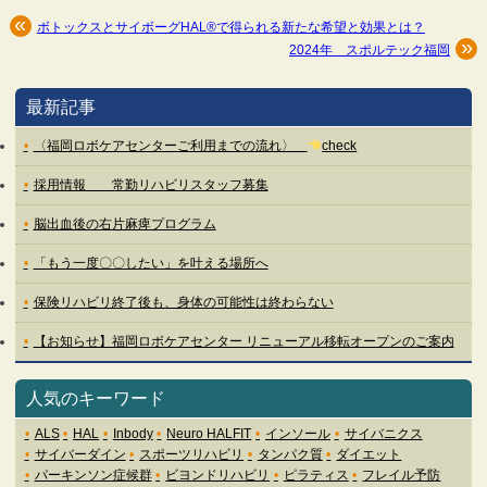
ボトックスとサイボーグHAL®︎で得られる新たな希望と効果とは？
2024年 スポルテック福岡
最新記事
〈福岡ロボケアセンターご利用までの流れ〉
check
採用情報 常勤リハビリスタッフ募集
脳出血後の右片麻痺プログラム
「もう一度〇〇したい」を叶える場所へ
保険リハビリ終了後も、身体の可能性は終わらない
【お知らせ】福岡ロボケアセンター リニューアル移転オープンのご案内
人気のキーワード
ALS
HAL
Inbody
Neuro HALFIT
インソール
サイバニクス
サイバーダイン
スポーツリハビリ
タンパク質
ダイエット
パーキンソン症候群
ビヨンドリハビリ
ピラティス
フレイル予防