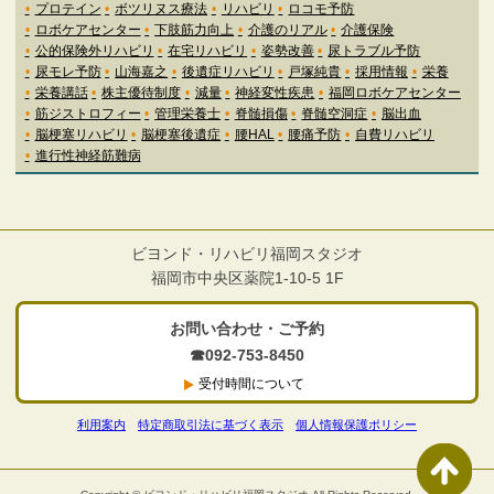
プロテイン
ボツリヌス療法
リハビリ
ロコモ予防
ロボケアセンター
下肢筋力向上
介護のリアル
介護保険
公的保険外リハビリ
在宅リハビリ
姿勢改善
尿トラブル予防
尿モレ予防
山海嘉之
後遺症リハビリ
戸塚純貴
採用情報
栄養
栄養講話
株主優待制度
減量
神経変性疾患
福岡ロボケアセンター
筋ジストロフィー
管理栄養士
脊髄損傷
脊髄空洞症
脳出血
脳梗塞リハビリ
脳梗塞後遺症
腰HAL
腰痛予防
自費リハビリ
進行性神経筋難病
ビヨンド・リハビリ福岡スタジオ
福岡市中央区薬院1-10-5 1F
お問い合わせ・ご予約
☎092-753-8450
受付時間について
利用案内
特定商取引法に基づく表示
個人情報保護ポリシー