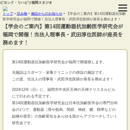
ビヨンド・リハビリ福岡スタジオ
トップ
>
読み物
>
施設からのお知らせ
> 【学会のご案内】第14回運動器抗加齢
医学研究会が福岡で開催！当法人理事長・武田淳也医師が座長を務めます！
【学会のご案内】第14回運動器抗加齢医学研究会が
福岡で開催！当法人理事長・武田淳也医師が座長を
務めます！
第14回運動器抗加齢医学研究会が福岡で開催致します。
当施設はスポーツ・栄養クリニックの併設の施設です。
この度、当法人の理事長・武田淳也医師が座長を務めます！
2024/12/8（日）に、福岡市中央区天神の天神クリスタル
ビル
にて行われる予定です。
第14回運動器抗加齢医学研究会は日本抗加齢医学会の専門分科
会
の1つで、運動器（骨や筋肉、関節、神経、腱、靱帯などの
組織や
器官）の加齢変化をあらゆる面からアプローチしていく
研究会です
。