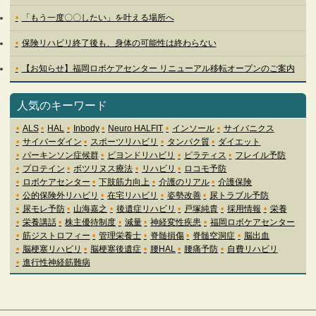
「もう一度〇〇したい」を叶える場所へ
保険リハビリ終了後も、身体の可能性は終わらない
【お知らせ】福岡ロボケアセンター リニューアル移転オープンのご案内
人気のキーワード
ALS
HAL
Inbody
Neuro HALFIT
インソール
サイバニクス
サイバーダイン
スポーツリハビリ
タンパク質
ダイエット
パーキンソン症候群
ビヨンドリハビリ
ピラティス
フレイル予防
プロテイン
ボツリヌス療法
リハビリ
ロコモ予防
ロボケアセンター
下肢筋力向上
介護のリアル
介護保険
公的保険外リハビリ
在宅リハビリ
姿勢改善
尿トラブル予防
尿モレ予防
山海嘉之
後遺症リハビリ
戸塚純貴
採用情報
栄養
栄養講話
株主優待制度
減量
神経変性疾患
福岡ロボケアセンター
筋ジストロフィー
管理栄養士
脊髄損傷
脊髄空洞症
脳出血
脳梗塞リハビリ
脳梗塞後遺症
腰HAL
腰痛予防
自費リハビリ
進行性神経筋難病