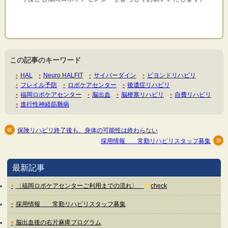
この記事のキーワード
HAL
Neuro HALFIT
サイバーダイン
ビヨンドリハビリ
フレイル予防
ロボケアセンター
後遺症リハビリ
福岡ロボケアセンター
脳出血
脳梗塞リハビリ
自費リハビリ
進行性神経筋難病
保険リハビリ終了後も、身体の可能性は終わらない
採用情報 常勤リハビリスタッフ募集
最新記事
〈福岡ロボケアセンターご利用までの流れ〉
check
採用情報 常勤リハビリスタッフ募集
脳出血後の右片麻痺プログラム