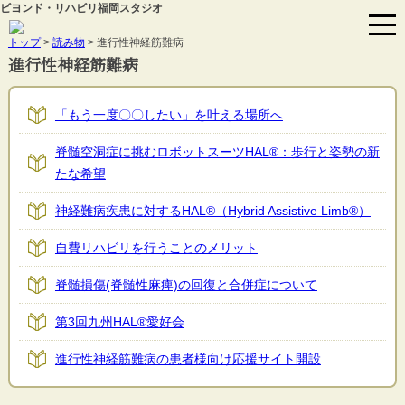
ビヨンド・リハビリ福岡スタジオ
トップ
>
読み物
>
進行性神経筋難病
進行性神経筋難病
「もう一度〇〇したい」を叶える場所へ
脊髄空洞症に挑むロボットスーツHAL®︎：歩行と姿勢の新
たな希望
神経難病疾患に対するHAL®（Hybrid Assistive Limb®）
自費リハビリを行うことのメリット
脊髄損傷(脊髄性麻痺)の回復と合併症について
第3回九州HAL®愛好会
進行性神経筋難病の患者様向け応援サイト開設