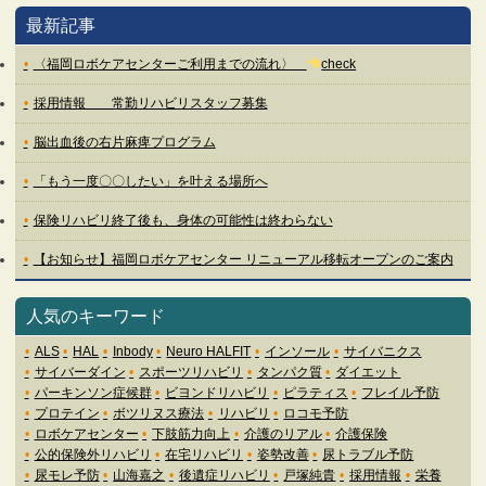
最新記事
〈福岡ロボケアセンターご利用までの流れ〉
check
採用情報 常勤リハビリスタッフ募集
脳出血後の右片麻痺プログラム
「もう一度〇〇したい」を叶える場所へ
保険リハビリ終了後も、身体の可能性は終わらない
【お知らせ】福岡ロボケアセンター リニューアル移転オープンのご案内
人気のキーワード
ALS
HAL
Inbody
Neuro HALFIT
インソール
サイバニクス
サイバーダイン
スポーツリハビリ
タンパク質
ダイエット
パーキンソン症候群
ビヨンドリハビリ
ピラティス
フレイル予防
プロテイン
ボツリヌス療法
リハビリ
ロコモ予防
ロボケアセンター
下肢筋力向上
介護のリアル
介護保険
公的保険外リハビリ
在宅リハビリ
姿勢改善
尿トラブル予防
尿モレ予防
山海嘉之
後遺症リハビリ
戸塚純貴
採用情報
栄養