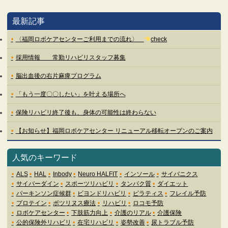
最新記事
〈福岡ロボケアセンターご利用までの流れ〉
check
採用情報 常勤リハビリスタッフ募集
脳出血後の右片麻痺プログラム
「もう一度〇〇したい」を叶える場所へ
保険リハビリ終了後も、身体の可能性は終わらない
【お知らせ】福岡ロボケアセンター リニューアル移転オープンのご案内
人気のキーワード
ALS
HAL
Inbody
Neuro HALFIT
インソール
サイバニクス
サイバーダイン
スポーツリハビリ
タンパク質
ダイエット
パーキンソン症候群
ビヨンドリハビリ
ピラティス
フレイル予防
プロテイン
ボツリヌス療法
リハビリ
ロコモ予防
ロボケアセンター
下肢筋力向上
介護のリアル
介護保険
公的保険外リハビリ
在宅リハビリ
姿勢改善
尿トラブル予防