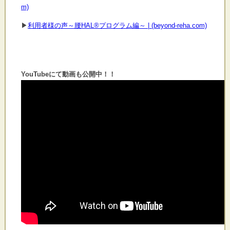
m)
▶
利用者様の声～腰HAL®プログラム編～ | (beyond-reha.com)
YouTubeにて動画も公開中！！