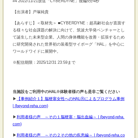
#4 2022/11/21放送「CYBERDYNE」後編5分4秒
【出演者】戸塚純貴
【あらすじ】＜取材先＞ ■CYBERDYNE：超高齢社会が直面す
る様々な社会課題の解決に向けて、筑波大学発ベンチャーとし
て誕生した未来型企業。人間の身体機能を改善・拡張するため
に研究開発された世界初の装着型サイボーグ「HAL」を中心に
ワールドワイドに展開中。
※配信期限：2025/12/31 23:59まで
当施設をご利用中のHAL®体験者様の声も是非ご覧ください
▶
【事例紹介１】脳梗塞女性へのHALⓇによるプログラム事例
| (beyond-reha.com)
▶
利用者様の声 ～その１脳梗塞・脳出血編～ | (beyond-reha.
com)
▶
利用者様の声 ～その２その他の疾患編～ | (beyond-reha.co