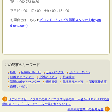
TEL：092-753-8450
平日10：00～17：00 土9：00～13：00
お問合せはこちら▶
ビヨンド・リハビリ福岡スタジオ | (beyon
d-reha.com)
この記事のキーワード
HAL
Neuro HALFIT
サイバニクス
サイバーダイン
ロボケアセンター
介護のリアル
戸塚純貴
福岡ロボケアセンター
脊髄損傷
脳梗塞リハビリ
脳梗塞後遺症
自費リハビリ
メディア情報 イタリアのサイバニクス治療の第一人者が TED x Talksで感
動的スピーチ「一歩、また一歩と道を進んでいく」
年末年始営業日のお知らせ