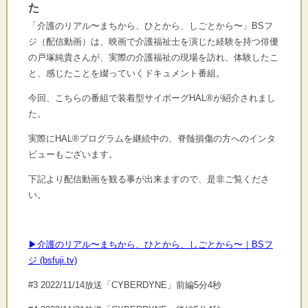
た
「介護のリアル〜まちから、ひとから、しごとから〜」BSフ
ジ（配信動画）は、映画で介護福祉士を演じた経験を持つ俳優
の戸塚純貴さんが、実際の介護福祉の現場を訪れ、体験したこ
と、感じたことを綴っていくドキュメント番組。
今回、こちらの番組で装着型サイボーグHAL®が紹介されまし
た。
実際にHAL®プログラムを継続中の、脊髄損傷の方へのインタ
ビューもございます。
下記より配信動画を観る事が出来ますので、是非ご覧くださ
い。
▶介護のリアル〜まちから、ひとから、しごとから〜｜BSフ
ジ (bsfuji.tv)
#3 2022/11/14放送「CYBERDYNE」前編5分4秒