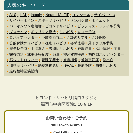
人気のキーワード
ALS
HAL
Inbody
Neuro HALFIT
インソール
サイバニクス
サイバーダイン
スポーツリハビリ
タンパク質
ダイエット
パーキンソン症候群
ビヨンドリハビリ
ピラティス
フレイル予防
プロテイン
ボツリヌス療法
リハビリ
ロコモ予防
ロボケアセンター
下肢筋力向上
介護のリアル
介護保険
公的保険外リハビリ
在宅リハビリ
姿勢改善
尿トラブル予防
尿モレ予防
山海嘉之
後遺症リハビリ
戸塚純貴
採用情報
栄養
栄養講話
株主優待制度
減量
神経変性疾患
福岡ロボケアセンター
筋ジストロフィー
管理栄養士
脊髄損傷
脊髄空洞症
脳出血
脳梗塞リハビリ
脳梗塞後遺症
腰HAL
腰痛予防
自費リハビリ
進行性神経筋難病
ビヨンド・リハビリ福岡スタジオ
福岡市中央区薬院1-10-5 1F
お問い合わせ・ご予約
☎092-753-8450
受付時間について