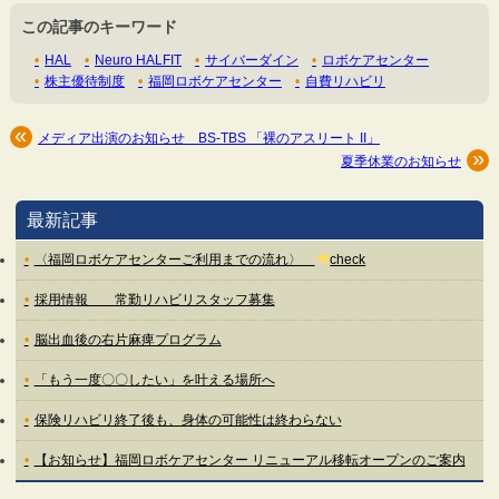
この記事のキーワード
HAL
Neuro HALFIT
サイバーダイン
ロボケアセンター
株主優待制度
福岡ロボケアセンター
自費リハビリ
メディア出演のお知らせ BS-TBS 「裸のアスリート II」
夏季休業のお知らせ
最新記事
〈福岡ロボケアセンターご利用までの流れ〉
check
採用情報 常勤リハビリスタッフ募集
脳出血後の右片麻痺プログラム
「もう一度〇〇したい」を叶える場所へ
保険リハビリ終了後も、身体の可能性は終わらない
【お知らせ】福岡ロボケアセンター リニューアル移転オープンのご案内