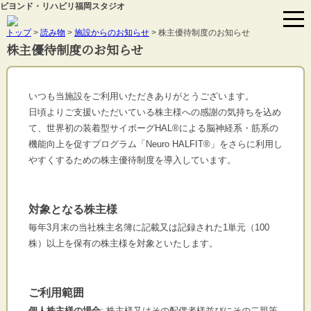
ビヨンド・リハビリ福岡スタジオ
トップ
>
読み物
>
施設からのお知らせ
> 株主優待制度のお知らせ
株主優待制度のお知らせ
いつも当施設をご利用いただきありがとうございます。
日頃よりご支援いただいている株主様への感謝の気持ちを込め
て、
世界初の装着型サイボーグHAL®による脳神経系・
筋系の
機能向上を促すプログラム「Neuro HALFIT®」
をさらに利用し
やすくするための株主優待制度を導入しています。
対象となる株主様
毎年3月末の当社株主名簿に記載又は記録された1単元（100
株）以上を保有の株主様を対象といたします。
ご利用範囲
個人株主様の場合
: 株主様又はその配偶者様並びにその二親等