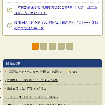
日本抗加齢医学会 九州地方会にご参加いただき、誠にあ
りがとうございました
腰痛予防にピラティス×腰HAL！最新テクノロジーと運動
の力で快適な毎日を
1
2
3
4
»
最新記事
〈福岡ロボケアセンターご利用までの流れ〉
check
採用情報 常勤リハビリスタッフ募集
脳出血後の右片麻痺プログラム
「もう一度〇〇したい」を叶える場所へ