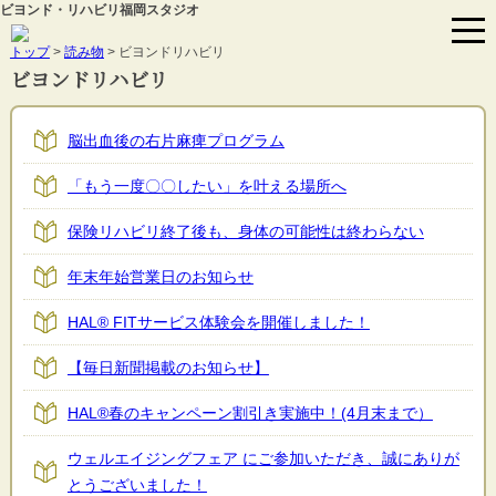
ビヨンド・リハビリ福岡スタジオ
トップ
>
読み物
>
ビヨンドリハビリ
ビヨンドリハビリ
脳出血後の右片麻痺プログラム
「もう一度〇〇したい」を叶える場所へ
保険リハビリ終了後も、身体の可能性は終わらない
年末年始営業日のお知らせ
HAL®︎ FITサービス体験会を開催しました！
【毎日新聞掲載のお知らせ】
HAL®春のキャンペーン割引き実施中！(4月末まで）
ウェルエイジングフェア にご参加いただき、誠にありが
とうございました！