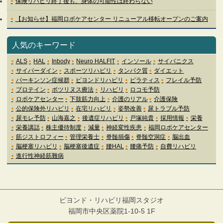
保険リハビリ終了後も、身体の可能性は終わらない
【お知らせ】福岡ロボケアセンター リニューアル移転オープンのご案内
人気のキーワード
ALS
HAL
Inbody
Neuro HALFIT
インソール
サイバニクス
サイバーダイン
スポーツリハビリ
タンパク質
ダイエット
パーキンソン症候群
ビヨンドリハビリ
ピラティス
フレイル予防
プロテイン
ボツリヌス療法
リハビリ
ロコモ予防
ロボケアセンター
下肢筋力向上
介護のリアル
介護保険
公的保険外リハビリ
在宅リハビリ
姿勢改善
尿トラブル予防
尿モレ予防
山海嘉之
後遺症リハビリ
戸塚純貴
採用情報
栄養
栄養講話
株主優待制度
減量
神経変性疾患
福岡ロボケアセンター
筋ジストロフィー
管理栄養士
脊髄損傷
脊髄空洞症
脳出血
脳梗塞リハビリ
脳梗塞後遺症
腰HAL
腰痛予防
自費リハビリ
進行性神経筋難病
ビヨンド・リハビリ福岡スタジオ
福岡市中央区薬院1-10-5 1F