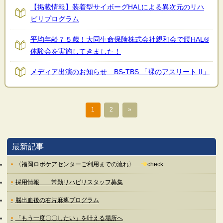
【掲載情報】装着型サイボーグHALによる異次元のリハ
ビリプログラム
平均年齢７５歳！大同生命保険株式会社親和会で腰HAL®
体験会を実施してきました！
メディア出演のお知らせ BS-TBS 「裸のアスリート II」
1
2
»
最新記事
〈福岡ロボケアセンターご利用までの流れ〉
check
採用情報 常勤リハビリスタッフ募集
脳出血後の右片麻痺プログラム
「もう一度〇〇したい」を叶える場所へ