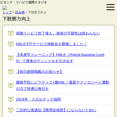
ビヨンド・リハビリ福岡スタジオ
トップ
>
読み物
>
下肢筋力向上
下肢筋力向上
保険リハビリ終了後も、身体の可能性は終わらない
HAL®︎ FITサービス体験会を開催しました！
【未来型トレーニング】HAL®︎（Hybrid Assistive Limb
®︎）で身体ポテンシャルを引き出す
【毎日新聞掲載のお知らせ】
腰痛予防にピラティス×腰HAL！最新テクノロジーと運動
の力で快適な毎日を
2024年 スポルテック福岡
二次的な後遺症【廃用症候群】にならないために