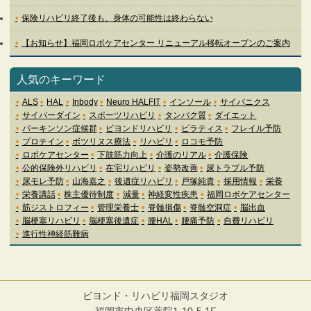
保険リハビリ終了後も、身体の可能性は終わらない
【お知らせ】福岡ロボケアセンター リニューアル移転オープンのご案内
人気のキーワード
ALS
HAL
Inbody
Neuro HALFIT
インソール
サイバニクス
サイバーダイン
スポーツリハビリ
タンパク質
ダイエット
パーキンソン症候群
ビヨンドリハビリ
ピラティス
フレイル予防
プロテイン
ボツリヌス療法
リハビリ
ロコモ予防
ロボケアセンター
下肢筋力向上
介護のリアル
介護保険
公的保険外リハビリ
在宅リハビリ
姿勢改善
尿トラブル予防
尿モレ予防
山海嘉之
後遺症リハビリ
戸塚純貴
採用情報
栄養
栄養講話
株主優待制度
減量
神経変性疾患
福岡ロボケアセンター
筋ジストロフィー
管理栄養士
脊髄損傷
脊髄空洞症
脳出血
脳梗塞リハビリ
脳梗塞後遺症
腰HAL
腰痛予防
自費リハビリ
進行性神経筋難病
ビヨンド・リハビリ福岡スタジオ